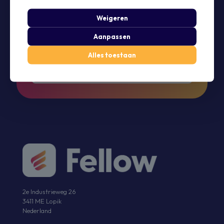
Weigeren
Aanpassen
Ruim +1000 marketeers gingen jou voor!
Alles toestaan
Gratis proefperiode
2e Industrieweg 26
3411 ME Lopik
Nederland