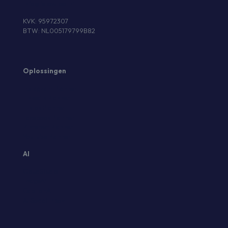
info@fellowtool.nl
KVK: 95972307
BTW: NL005179799B82
Oplossingen
Instagram Planner
Linkedin Planner
Tiktok Planner
Facebook Planner
Pinterest Planner
Youtube Planner
AI
CloudStudio
ImageAI
CaptionAI
AI Social Inbox