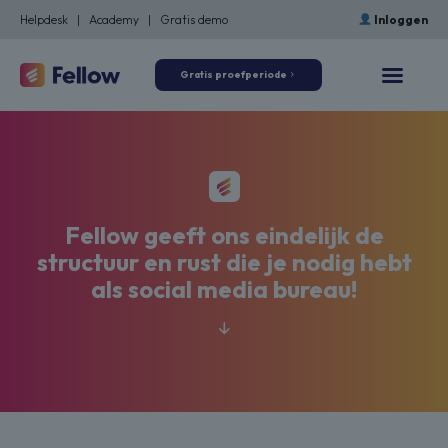
Helpdesk
|
Academy
|
Gratis demo
Inloggen
Gratis proefperiode
Fellow geeft ons eindelijk de
structuur en rust die je nodig hebt
als social media bureau!