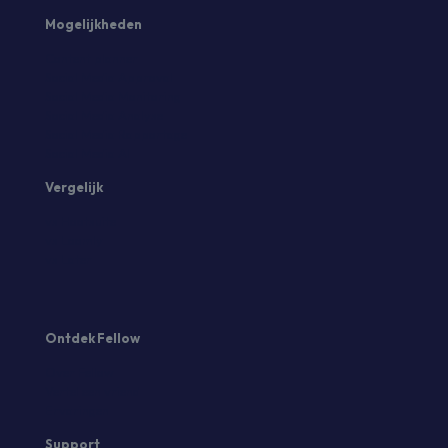
Mogelijkheden
Content planner
Social Media Approval
Social Media Monitoring
Social Media Analyse
Social Media Rapportage
Social Media AI
Vergelijk
vs Hootsuite
vs Loomly
vs Later
Ontdek Fellow
Over Fellow
Vertel een vriend
Ervaringen
Support