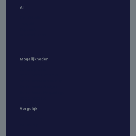
AI
CloudStudio
ImageAI
CaptionAI
AI Social Inbox
Mogelijkheden
Content planner
Social Media Approval
Social Media Monitoring
Social Media Analyse
Social Media Rapportage
Social Media AI
Vergelijk
vs Hootsuite
vs Loomly
vs Later