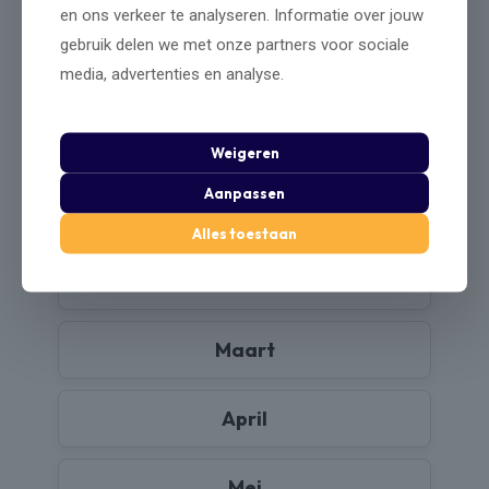
en ons verkeer te analyseren. Informatie over jouw
Bekijk hieronder de belangrijkste
gebruik delen we met onze partners voor sociale
inhaakmomenten van 2025
media, advertenties en analyse.
Inhaakkalender 2025
Weigeren
Aanpassen
Januari
Alles toestaan
Februari
Maart
April
Mei