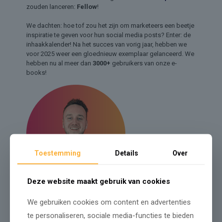
zouden lanceren:
Fellow
!
We dachten: hoe tof zou het zijn om marketeers een beetje
inspiratie te geven voor hun social media posts? Enter: de
inhaakkalender! Na het succes van vorig jaar, hebben we
voor 2025 weer een gloednieuw exemplaar gelanceerd. We
hebben nu al meer dan
3000+
gebruikers van onze e-
books!
Toestemming
Details
Over
Deze website maakt gebruik van cookies
We gebruiken cookies om content en advertenties
te personaliseren, sociale media-functies te bieden