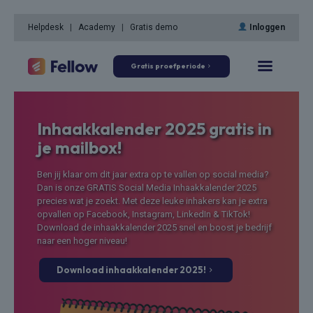
Helpdesk
|
Academy
|
Gratis demo
Inloggen
Gratis proefperiode
Inhaakkalender 2025
gratis
in
je mailbox!
Ben jij klaar om dit jaar extra op te vallen op social media?
Dan is onze GRATIS Social Media Inhaakkalender 2025
precies wat je zoekt. Met deze leuke inhakers kan je extra
opvallen op Facebook, Instagram, LinkedIn & TikTok!
Download de inhaakkalender 2025 snel en boost je bedrijf
naar een hoger niveau!
Download inhaakkalender 2025!