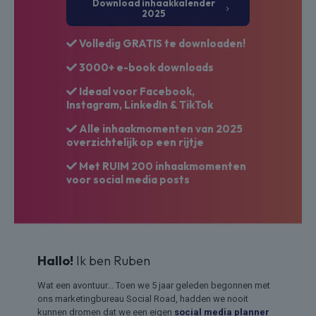
Download inhaakkalender
2025
Volledig GRATIS te downloaden!
3000+ e-book downloads
Ideaal voor Facebook,
Instagram, LinkedIn & TikTok
Alle inhaakmomenten van 2025
overzichtelijk op een rijtje
Met RUIM 200 inhaakmomenten
voor social media posts
Hallo!
Ik ben Ruben
Wat een avontuur... Toen we 5 jaar geleden begonnen met
ons marketingbureau Social Road, hadden we nooit
kunnen dromen dat we een eigen
social media planner