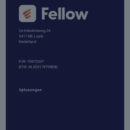
2e Industrieweg 26
3411 ME Lopik
Nederland
info@fellowtool.nl
KVK: 95972307
BTW: NL005179799B82
Oplossingen
Instagram Planner
Linkedin Planner
Tiktok Planner
Facebook Planner
Pinterest Planner
Youtube Planner