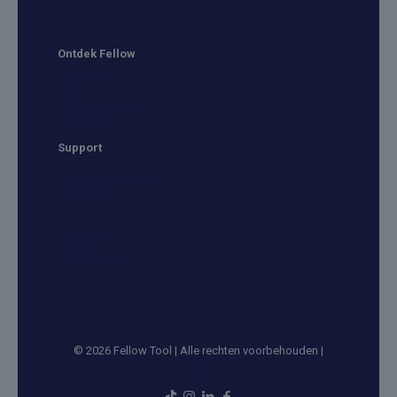
Ontdek Fellow
Over Fellow
Vertel een vriend
Ervaringen
Support
Veelgestelde vragen
Helpdesk
Blogs
Downloads
Privacy
Voorwaarden
© 2026 Fellow Tool | Alle rechten voorbehouden |
Sitemap