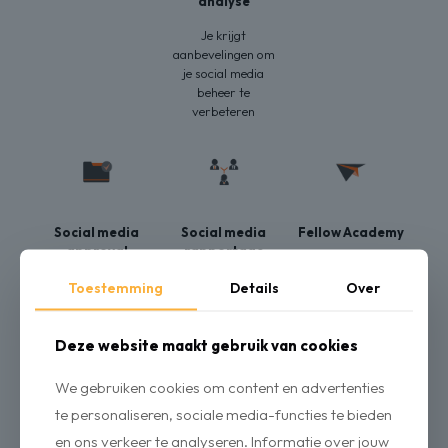
analyse
Je krijgt
aanbevelingen om
je social media
beheer te
verbeteren
Social media
Social media
Fellow Academy
approval
rapportage
Je leert op een
Vraag en geef
Rapporteer naar
simpele manier het
Toestemming
Details
Over
goedkeuringen
je collega’s met
Fellow-platform
voor posts
duidelijke grafieken
kennen
Deze website maakt gebruik van cookies
We gebruiken cookies om content en advertenties
te personaliseren, sociale media-functies te bieden
en ons verkeer te analyseren. Informatie over jouw
Verschillende
Social media AI