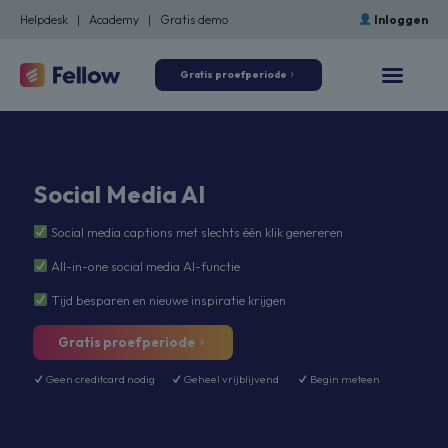
Helpdesk
|
Academy
|
Gratis demo
Inloggen
Gratis proefperiode
Social Media AI
Social media captions met slechts één klik genereren
All-in-one social media AI-functie
Tijd besparen en nieuwe inspiratie krijgen
Gratis proefperiode
Geen creditcard nodig
Geheel vrijblijvend
Begin meteen