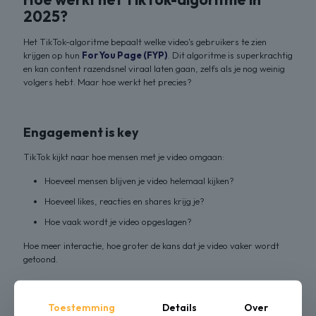
2025?
Het TikTok-algoritme bepaalt welke video's gebruikers te zien
krijgen op hun
For You Page (FYP)
. Dit algoritme is superkrachtig
en kan content razendsnel viraal laten gaan, zelfs als je nog weinig
volgers hebt. Maar hoe werkt het precies?
Engagement is key
TikTok kijkt naar hoe mensen met je video omgaan:
Hoeveel mensen blijven je video helemaal kijken?
Hoeveel likes, reacties en shares krijg je?
Hoe vaak wordt je video opgeslagen?
Hoe meer interactie, hoe groter de kans dat je video vaker wordt
getoond.
Watch time & Completion rate
Toestemming
Details
Over