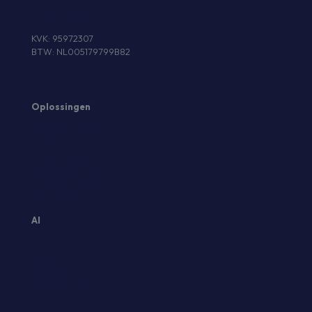
info@fellowtool.nl
KVK: 95972307
BTW: NL005179799B82
Oplossingen
Instagram Planner
Linkedin Planner
Tiktok Planner
Facebook Planner
Pinterest Planner
Youtube Planner
AI
CloudStudio
ImageAI
CaptionAI
AI Social Inbox