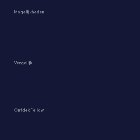
Mogelijkheden
Content planner
Social Media Approval
Social Media Monitoring
Social Media Analyse
Social Media Rapportage
Social Media AI
Vergelijk
vs Hootsuite
vs Loomly
vs Later
Ontdek Fellow
Over Fellow
Vertel een vriend
Ervaringen