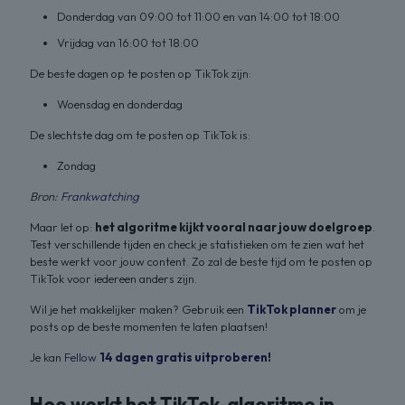
Donderdag van 09:00 tot 11:00 en van 14:00 tot 18:00
Vrijdag van 16:00 tot 18:00
De beste dagen op te posten op TikTok zijn:
Woensdag en donderdag
De slechtste dag om te posten op TikTok is:
Zondag
Bron:
Frankwatching
Maar let op:
het algoritme kijkt vooral naar jouw doelgroep
.
Test verschillende tijden en check je statistieken om te zien wat het
beste werkt voor jouw content. Zo zal de beste tijd om te posten op
TikTok voor iedereen anders zijn.
Wil je het makkelijker maken? Gebruik een
TikTok planner
om je
posts op de beste momenten te laten plaatsen!
Je kan
Fellow
14 dagen gratis uitproberen
!
Hoe werkt het TikTok-algoritme in