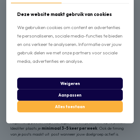
Als veel mensen je video
helemaal afkijken
, ziet TikTok dit als een
teken dat je content waardevol is. Video's die gemiddeld langer
Deze website maakt gebruik van cookies
worden bekeken, krijgen een boost in bereik.
We gebruiken cookies om content en advertenties
te personaliseren, sociale media-functies te bieden
Relevantie & interesses
en ons verkeer te analyseren. Informatie over jouw
TikTok leert van gebruikersgedrag. Als iemand vaak kijkt naar
gebruik delen we met onze partners voor sociale
video's over fitness, marketing of fashion, zal TikTok meer van dat
media, advertenties en analyse.
soort content laten zien.
De hashtags en captions die je gebruikt helpen het algoritme
te begrijpen waar je video over gaat.
Weigeren
De muziek en geluiden in je video kunnen ook invloed hebben.
Aanpassen
Alles toestaan
Consistentie & Timing
Regelmatig posten helpt het algoritme om je content op te pikken.
Idealiter plaats je
minimaal 3-5 keer per week
. Ook de timing
van je posts maakt uit: post wanneer jouw doelgroep actief is.