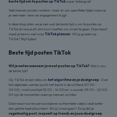
beste tijd om te posten op
TikTok
super belangrijk!
Veel mensen posten random, maar er zijn specifieke tijden waarop
je veel meer views en engagement krijgt.
In deze blog laten we je zien wat de beste tijd is om te posten op
TikTok én hoe je dit slim kunt inzetten om viraal te gaan. Daarnaast
maak je kennis met onze
TikTok planner
. Wil jij groeien op
TikTok
? Blijf kijken!
Beste tijd posten TikTok
Wil je weten wanneer je moet posten op TikTok?
Wat is nou
de beste tijd?
Op TikTok draait alles om
het algoritme
en je doelgroep
. Over
het algemeen werken posts het beste in de ochtend (07:00 -
09:00), rond lunchtijd (12:00 - 14:00) en ‘s avonds (19:00 - 22:00).
Dit zijn de momenten waarop mensen scrollen.
Daarnaast scoren persoonlijke en authentieke video's vaak beter
dan gelikte bedrijfscontent. Wil jij viraal gaan? Zorg dat je
regelmatig post, inspeelt op trends en jouw doelgroep