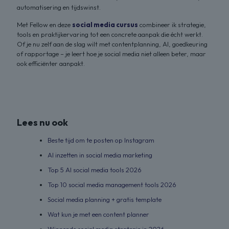
automatisering en tijdswinst.
Met Fellow en deze
social media cursus
combineer ik strategie,
tools en praktijkervaring tot een concrete aanpak die écht werkt.
Of je nu zelf aan de slag wilt met contentplanning, AI, goedkeuring
of rapportage – je leert hoe je social media niet alleen beter, maar
ook efficiënter aanpakt.
Lees nu ook
Beste tijd om te posten op Instagram
AI inzetten in social media marketing
Top 5 AI social media tools 2026
Top 10 social media management tools 2026
Social media planning + gratis template
Wat kun je met een content planner
Winnende social media strategie in 2026