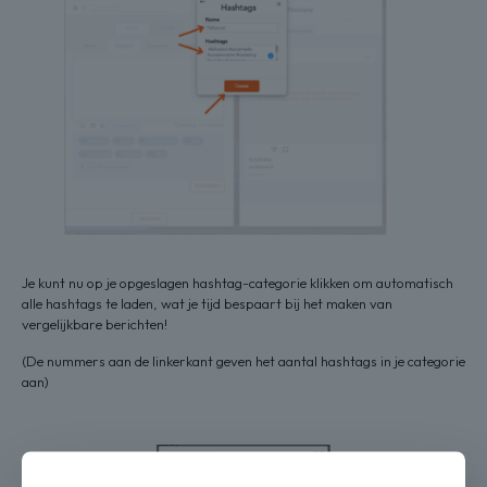
Je kunt nu op je opgeslagen hashtag-categorie klikken om automatisch
alle hashtags te laden, wat je tijd bespaart bij het maken van
vergelijkbare berichten!
(De nummers aan de linkerkant geven het aantal hashtags in je categorie
aan)