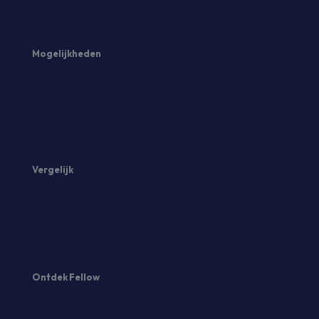
Mogelijkheden
Content planner
Social Media Approval
Social Media Monitoring
Social Media Analyse
Social Media Rapportage
Social Media AI
Vergelijk
vs Hootsuite
vs Loomly
vs Later
Ontdek Fellow
Over Fellow
Vertel een vriend