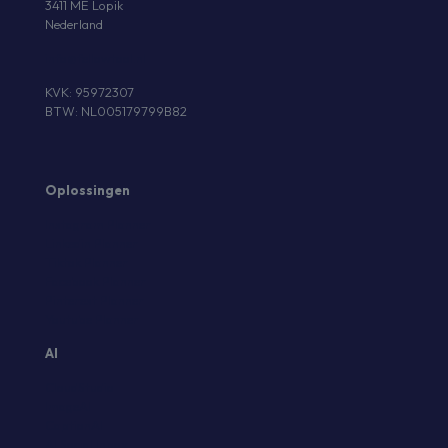
3411 ME Lopik
Nederland
info@fellowtool.nl
KVK: 95972307
BTW: NL005179799B82
Oplossingen
Instagram Planner
Linkedin Planner
Tiktok Planner
Facebook Planner
Pinterest Planner
Youtube Planner
AI
CloudStudio
ImageAI
CaptionAI
AI Social Inbox