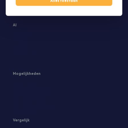
Alles toestaan
Facebook Planner
Pinterest Planner
Youtube Planner
AI
CloudStudio
ImageAI
CaptionAI
AI Social Inbox
Mogelijkheden
Content planner
Social Media Approval
Social Media Monitoring
Social Media Analyse
Social Media Rapportage
Social Media AI
Vergelijk