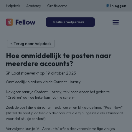
Helpdesk
|
Academy
|
Gratis demo
Inloggen
Gratis proefperiode
< Terug naar helpdesk
Hoe onmiddellijk te posten naar
meerdere accounts?
Laatst bewerkt op
19 oktober 2023
Onmiddellijk plaatsen via de Content Library:
Navigeer naar je Content Library, te vinden onder het gedeelte
“Creëren” aan de linkerkant van je scherm.
Zoek de post die je direct wilt publiceren en klik op de knop “Post Now”
(dit zal de post plaatsen op de accounts die zijn ingesteld als standaard
voor dat stukje content).
Vervolgens kun je “All Accounts” of op de overeenkomstige vinkjes