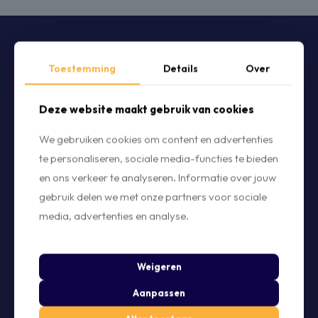
Toestemming
Details
Over
Deze website maakt gebruik van cookies
2e Industrieweg 26
3411 ME Lopik
We gebruiken cookies om content en advertenties
Nederland
te personaliseren, sociale media-functies te bieden
info@fellowtool.nl
en ons verkeer te analyseren. Informatie over jouw
KVK: 95972307
gebruik delen we met onze partners voor sociale
BTW: NL005179799B82
media, advertenties en analyse.
Oplossingen
Weigeren
Instagram Planner
Aanpassen
Linkedin Planner
Tiktok Planner