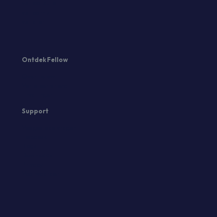
vs Hootsuite
vs Loomly
vs Later
Ontdek Fellow
Over Fellow
Vertel een vriend
Ervaringen
Support
Veelgestelde vragen
Helpdesk
Blogs
Downloads
Privacy
Voorwaarden