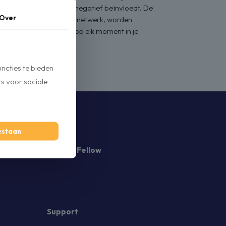
ijdte van je berichten negatief beïnvloedt. De
Over
tlijnen van elk sociaal netwerk, worden
ntal berichten dat je op elk moment in je
ncties te bieden
s voor sociale
oestaan
Ontdek Fellow
Over Fellow
Vertel een vriend
Ervaringen
Support