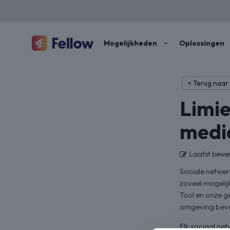
Mogelijkheden
Oplossingen
< Terug naar
Limie
medi
Laatst bewe
Sociale netwer
zoveel mogeli
Tool en onze g
omgeving bevor
Elk sociaal net