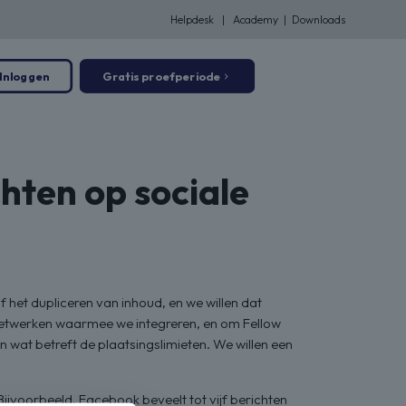
Helpdesk
|
Academy
|
Downloads
Inloggen
Gratis proefperiode
chten op sociale
het dupliceren van inhoud, en we willen dat
netwerken waarmee we integreren, en om Fellow
wat betreft de plaatsingslimieten. We willen een
 Bijvoorbeeld, Facebook beveelt tot vijf berichten