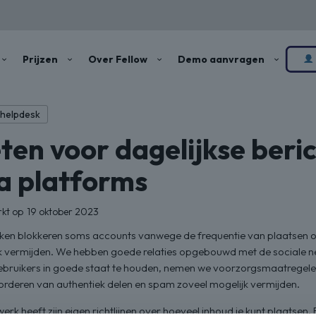
Prijzen
Over Fellow
Demo aanvragen
 helpdesk
ten voor dagelijkse beri
a platforms
rkt op
19 oktober 2023
ken blokkeren soms accounts vanwege de frequentie van plaatsen of 
jk vermijden. We hebben goede relaties opgebouwd met de sociale 
ebruikers in goede staat te houden, nemen we voorzorgsmaatregelen 
deren van authentiek delen en spam zoveel mogelijk vermijden.
werk heeft zijn eigen richtlijnen over hoeveel inhoud je kunt plaatsen.