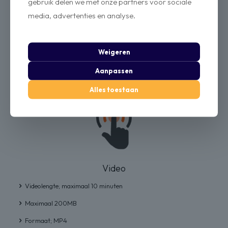
gebruik delen we met onze partners voor sociale
media, advertenties en analyse.
Foto's
Maximaal 9 foto’s per post.
Weigeren
Resolutie; 1080x1080px
Aanpassen
Alles toestaan
Video
Videolengte; maximaal 10 minuten
Maximaal 200MB
Formaat; MP4