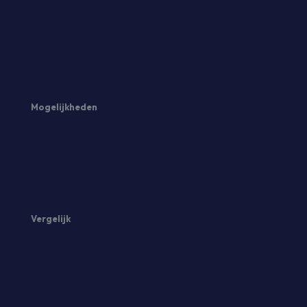
CloudStudio
ImageAI
CaptionAI
AI Social Inbox
Mogelijkheden
Content planner
Social Media Approval
Social Media Monitoring
Social Media Analyse
Social Media Rapportage
Social Media AI
Vergelijk
vs Hootsuite
vs Loomly
vs Later