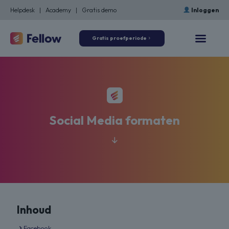
Helpdesk
|
Academy
|
Gratis demo
Inloggen
Gratis proefperiode
Social Media formaten
Inhoud
Facebook