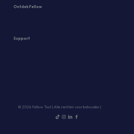
Ontdek Fellow
Over Fellow
Vertel een vriend
Ervaringen
Support
Veelgestelde vragen
Helpdesk
Blogs
Downloads
Privacy
Voorwaarden
© 2026 Fellow Tool | Alle rechten voorbehouden |
Sitemap