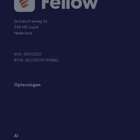
2e Industrieweg 26
3411 ME Lopik
Nederland
info@fellowtool.nl
KVK: 95972307
BTW: NL005179799B82
Oplossingen
Instagram Planner
Linkedin Planner
Tiktok Planner
Facebook Planner
Pinterest Planner
Youtube Planner
AI