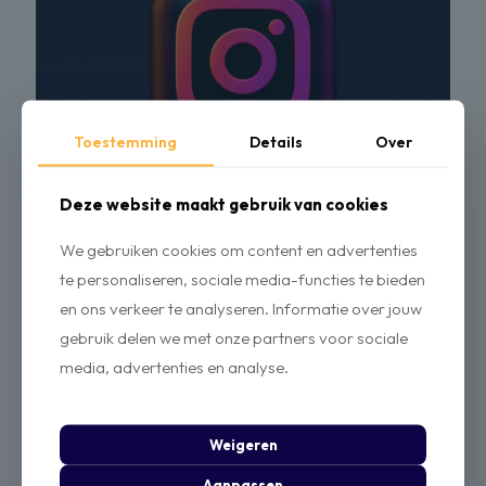
Toestemming
Details
Over
Deze website maakt gebruik van cookies
We gebruiken cookies om content en advertenties
29 april 2024
te personaliseren, sociale media-functies te bieden
Hoe kun je Instagram posts efficiënt
inplannen?
en ons verkeer te analyseren. Informatie over jouw
gebruik delen we met onze partners voor sociale
Lees meer
media, advertenties en analyse.
Weigeren
Aanpassen