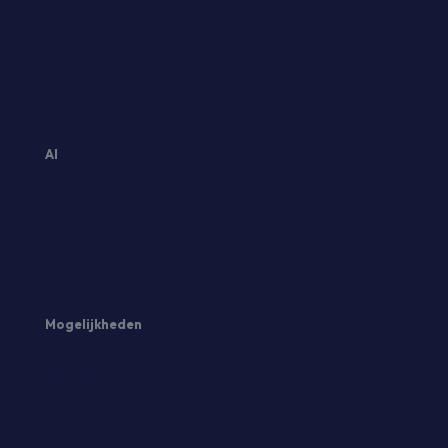
Instagram Planner
Linkedin Planner
Tiktok Planner
Facebook Planner
Pinterest Planner
Youtube Planner
AI
CloudStudio
ImageAI
CaptionAI
AI Social Inbox
Mogelijkheden
Content planner
Social Media Approval
Social Media Monitoring
Social Media Analyse
Social Media Rapportage