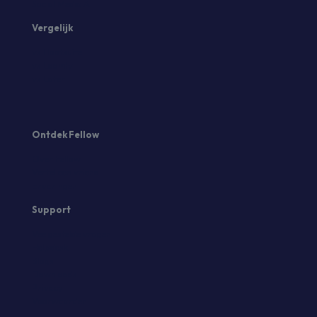
Social Media AI
Vergelijk
vs Hootsuite
vs Loomly
vs Later
Ontdek Fellow
Over Fellow
Vertel een vriend
Ervaringen
Support
Veelgestelde vragen
Helpdesk
Blogs
Downloads
Privacy
Voorwaarden