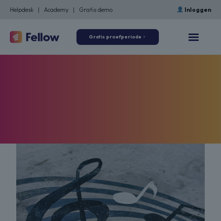
Helpdesk
|
Academy
|
Gratis demo
Inloggen
Gratis proefperiode