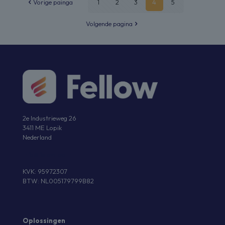
Vorige painga
1
2
3
4
5
Volgende pagina
2e Industrieweg 26
3411 ME Lopik
Nederland
info@fellowtool.nl
KVK: 95972307
BTW: NL005179799B82
Oplossingen