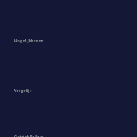
ImageAI
CaptionAI
AI Social Inbox
Mogelijkheden
Content planner
Social Media Approval
Social Media Monitoring
Social Media Analyse
Social Media Rapportage
Social Media AI
Vergelijk
vs Hootsuite
vs Loomly
vs Later
Ontdek Fellow