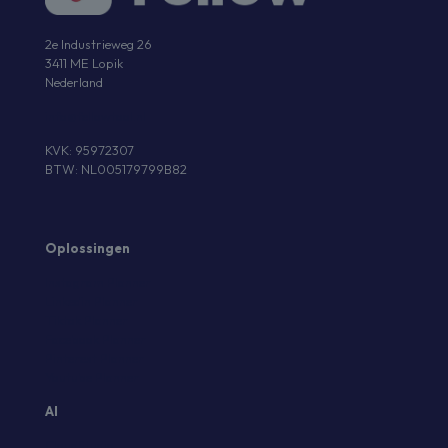
2e Industrieweg 26
3411 ME Lopik
Nederland
info@fellowtool.nl
KVK: 95972307
BTW: NL005179799B82
Oplossingen
Instagram Planner
Linkedin Planner
Tiktok Planner
Facebook Planner
Pinterest Planner
Youtube Planner
AI
CloudStudio