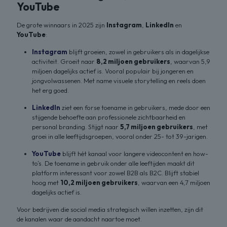
YouTube
De grote winnaars in 2025 zijn
Instagram
,
LinkedIn
en
YouTube
:
Instagram
blijft groeien, zowel in gebruikers als in dagelijkse
activiteit. Groeit naar
8,2 miljoen gebruikers
, waarvan 5,9
miljoen dagelijks actief is. Vooral populair bij jongeren en
jongvolwassenen. Met name visuele storytelling en reels doen
het erg goed.
LinkedIn
ziet een forse toename in gebruikers, mede door een
stijgende behoefte aan professionele zichtbaarheid en
personal branding. Stijgt naar
5,7 miljoen gebruikers
, met
groei in alle leeftijdsgroepen, vooral onder 25- tot 39-jarigen.
YouTube
blijft hét kanaal voor langere videocontent en how-
to’s. De toename in gebruik onder alle leeftijden maakt dit
platform interessant voor zowel B2B als B2C. Blijft stabiel
hoog met
10,2 miljoen gebruikers
, waarvan een 4,7 miljoen
dagelijks actief is.
Voor bedrijven die social media strategisch willen inzetten, zijn dit
de kanalen waar de aandacht naartoe moet.