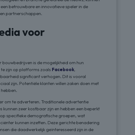
ls een betrouwbare en innovatieve speler in de
n en partnerschappen.
edia voor
r bouwbedrijven is de mogelijkheid om hun
te zijn op platforms zoals
Facebook
,
baarheid significant verhogen. Dit is vooral
iaal zijn. Potentiële klanten willen zaken doen met
d hebben.
r om te adverteren. Traditionele advertentie
 kunnen zeer kostbaar zijn en hebben een beperkt
t op specifieke demografische groepen, wat
ciënter kunnen inzetten. Deze gerichte benadering
sen die daadwerkelijk geïnteresseerd zijn in de