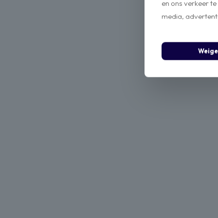
en ons verkeer te
media, advertenti
Weige