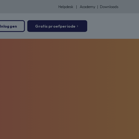
Helpdesk
|
Academy
|
Downloads
Inloggen
Gratis proefperiode