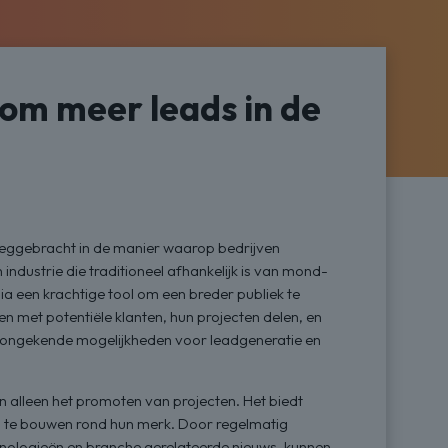
 om meer leads in de
weeggebracht in de manier waarop bedrijven
ndustrie die traditioneel afhankelijk is van mond-
a een krachtige tool om een breder publiek te
n met potentiële klanten, hun projecten delen, en
dt ongekende mogelijkheden voor leadgeneratie en
n alleen het promoten van projecten. Het biedt
 te bouwen rond hun merk. Door regelmatig
hnologieën en branche gerelateerde nieuws, kunnen