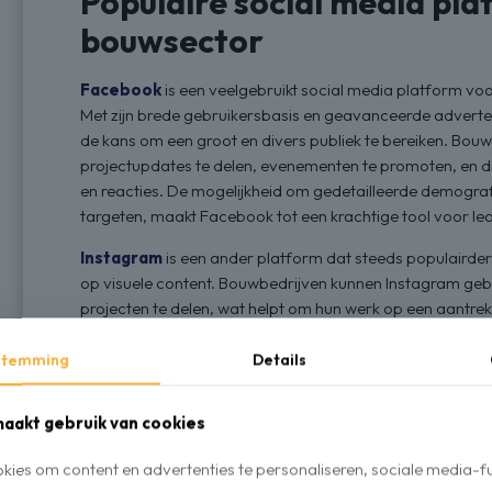
Populaire social media pla
bouwsector
Facebook
is een veelgebruikt social media platform 
Met zijn brede gebruikersbasis en geavanceerde advert
de kans om een groot en divers publiek te bereiken. Bo
projectupdates te delen, evenementen te promoten, en di
en reacties. De mogelijkheid om gedetailleerde demogra
targeten, maakt Facebook tot een krachtige tool voor le
Instagram
is een ander platform dat steeds populairde
op visuele content. Bouwbedrijven kunnen Instagram geb
projecten te delen, wat helpt om hun werk op een aantrekk
Instagram Stories en Reels kunnen bedrijven ook korte up
visuele aspect maakt het een ideaal platform om het v
stemming
Details
bouwprojecten te tonen.
aakt gebruik van cookies
LinkedIn
is hét platform voor B2B-marketing en netwer
LinkedIn gebruiken om hun professionele netwerk uit te b
ies om content en advertenties te personaliseren, sociale media-fu
hun expertise te delen via artikelen en updates. LinkedI