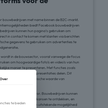
tforms voor de
voor bouwbedrijven met name binnen de B2C-markt.
entiemogelijkheden biedt Facebook bouwbedrijven
uwbedrijven kunnen hun pagina’s gebruiken om
rect in contact te komen met klanten via berichten
fische gegevens te gebruiken om advertenties te
adgeneratie.
r wordt in de bouwsector, vooral vanwege de focus
ruiken om hoogwaardige foto's en video's van hun
elijke manier te presenteren. Met functies zoals
dates en langere videopresentaties delen. Dit
akmanschap en de esthetische waarde van
Over
ken binnen de bouwsector. Bouwbedrijven kunnen
reiden, nieuwe zakelijke kansen te ontdekken, en
ncties te bieden
n-groepen bieden ook een uitstekende mogelijkheid