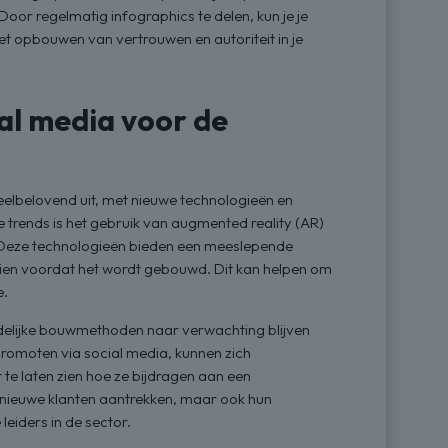
Door regelmatig infographics te delen, kun je je
et opbouwen van vertrouwen en autoriteit in je
al media voor de
eelbelovend uit, met nieuwe technologieën en
rends is het gebruik van augmented reality (AR)
n. Deze technologieën bieden een meeslepende
l zien voordat het wordt gebouwd. Dit kan helpen om
e.
delijke bouwmethoden naar verwachting blijven
omoten via social media, kunnen zich
te laten zien hoe ze bijdragen aan een
 nieuwe klanten aantrekken, maar ook hun
leiders in de sector.