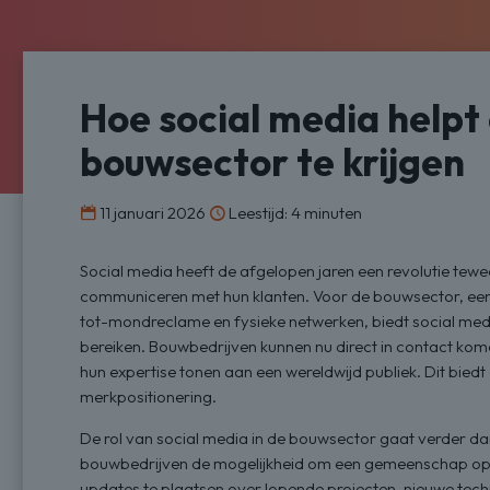
Hoe social media helpt
bouwsector te krijgen
11 januari 2026
Leestijd: 4 minuten
Social media heeft de afgelopen jaren een revolutie te
communiceren met hun klanten. Voor de bouwsector, een i
tot-mondreclame en fysieke netwerken, biedt social medi
bereiken. Bouwbedrijven kunnen nu direct in contact kome
hun expertise tonen aan een wereldwijd publiek. Dit bie
merkpositionering.
De rol van social media in de bouwsector gaat verder da
bouwbedrijven de mogelijkheid om een gemeenschap op
updates te plaatsen over lopende projecten, nieuwe tec