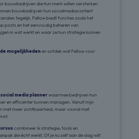
or bouwbedrijven die hun merk willen versterken
unnen bouwbedrijven hun socialmediacontent
nalen tegelijk. Fellow biedt functies zoals het
op posts en het eenvoudig beheren van
ijgen in wat werkt en waar ze hun strategie kunnen
 de mogelijkheden
en ontdek wat Fellow voor
e
social media planner
waarmee bedrijven hun
jker en efficiënter kunnen managen. Vanuit mijn
leen met meer zichtbaarheid, maar vooral met
inst.
cursus
combineer ik strategie, tools en
anpak die écht werkt. Of je nu zelf aan de slag wilt